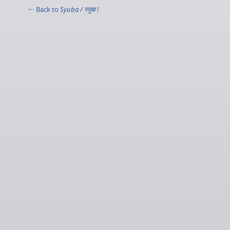
← Back to
Syuba / स्‍युबा !