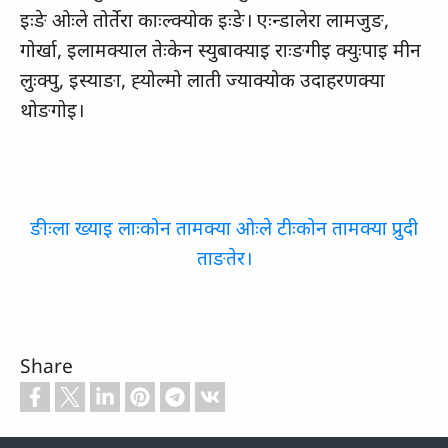
इःङे ओःले तोर्तेरा काःल्‍क्‍योक इःङे। एःन्‍डालेरा लामजुङ,
गोर्खा, इलामक्‍याल तेःकेन स्‍युबाक्याइ राःङगीइ क्‍युःपाइ मीन
लुःक्‍पु, इस्‍याङा, ह्‍योल्‍मो लाती ज्‍याक्‍योक उदाहरणक्‍या
थोङगोइ।
ङीःला ख्‍याइ लाःकोन तामक्‍या ओःले टीःकोन तामक्‍या प्रुदी
ताङतेर।
Share