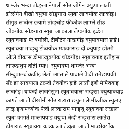
थाम्‍जेर भन्‍दा तोःङ्‍ला नेपाली सीउ जोगेन क्‍युःपा लाःती
ङोःसेगेन दीखो क्‍युःपा सोङ्‍गारा स्‍युबा लाःक्‍योक लाःकोइ।
सीगुउ लाःकेन छ्‍यामे तोःङ्‍बोइ फीकोक लाःम्‍ले सीउ
जोक्‍योक सोङगारा स्‍युबा लाःकाला लेप्‍क्‍योक इःङे।
स्‍युबाक्‍याङ पेः बर्माली, टीबीटेन नाःङगीइ क्‍युपाक्‍यारा इःङे।
स्‍युबाक्‍या माःङ्‍बु टोःक्‍योक म्‍याःकाराङ दी क्‍युपाइ ङोःसी
ओःले वीकास डोमाःखुक्‍योक थोङगोइ। स्‍युबाक्‍याइ इतीहास
ताःरूङथुप तोर्ती म्‍याः। स्‍युबाक्‍या थाम्‍जेर भन्‍दा
सीन्‍दुपाल्‍चोककीइ लेःगो लाःसाले पावाले पेःदी रामेछापकी
सीः ङा साक्‍याला टाःम्‍दी तेक्‍योक इःङे लाःती इबी मेःमेक्‍याइ
लाःकोइ। यापेःदी लाःकोसुना स्‍युबाक्‍याला राःङ्‍सा क्‍युःपाक्‍याइ
कागते लाःती दीखोनी सीउ राःरारा छ्‍युला लेप्‍मीःजीक स्‍युःउए
लाःइ ङ्‍यापच्‍योक पेःदी लाःकाराम माःङ्‍बु स्‍युबाक्‍या राःङला
स्‍युबा कागते माःलापपाइ क्‍युःपा चेःदी राःङ्‍सारा लाःतेरा
डोगाराङ स्‍युबाक्‍या काःकाःला तेःकुबा लाःती माःछोर्क्‍योक