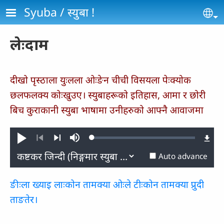
Skip to main content
Syuba / स्‍युबा !
Se
लेःदाम
दीखो पृस्‍ठाला युःलला ओःङेन चीची विसयला पेःक्‍योक
छलफलक्‍य कोःखुउए। स्युबाहरूको इतिहास, आमा र छोरी
बिच कुराकानी स्युबा भाषामा उनीहरुको आफ्नै आवाजमा
Loaded
:
Play
Mute
0.15%
Previous
Next
Auto advance
ङीःला ख्‍याइ लाःकोन तामक्‍या ओःले टीःकोन तामक्‍या प्रुदी
ताङतेर।